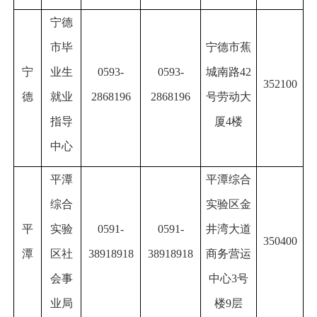
宁德
市毕
宁德市蕉
宁
业生
0593-
0593-
城南路42
352100
德
就业
2868196
2868196
号劳动大
指导
厦4楼
中心
平潭
平潭综合
综合
实验区金
平
实验
0591-
0591-
井湾大道
350400
潭
区社
38918918
38918918
商务营运
会事
中心
3
号
业局
楼
9
层