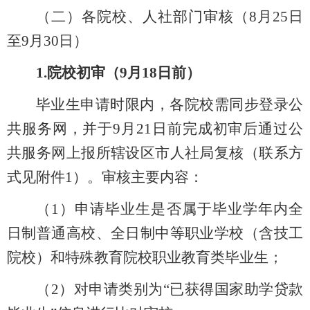
（二）各院校、人社部门审核（
8
月
25
日
至
9
月
30
日）
1.院校初审（9月
18
日前）
毕业生申请时限内，各院校需同步登录公
共服务网，并于9月2
1
日前完成初审后通过公
共服务网上报所辖设区市人社局复核（联系方
式见附件1）。审核主要内容：
（
1
）
申请毕业生是否属于毕业学年内全
日制普通高校、全日制中等职业学校
（
含技工
院校
）
和特殊教育院校职业教育类毕业生；
（2）对申请类别为“
已获得国家助学贷款