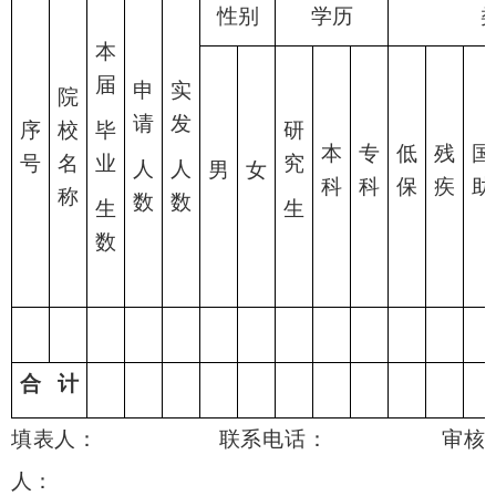
性别
学历
本
届
申
实
院
请
发
序
校
毕
研
本
专
低
残
国
号
名
业
究
人
人
男
女
科
科
保
疾
助
称
数
数
生
生
数
合 计
填表人： 联系电话： 审核
人：