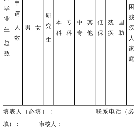
申
困
毕
请
研
残
业
本
专
中
其
低
残
国
究
人
男
女
疾
生
科
科
专
他
保
疾
助
数
人
生
总
家
数
庭
填表人
（
必填
）
：
联系电话
（
必
填
）
：
审核人：