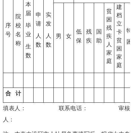
本
建
贫
届
申
实
档
院
困
请
发
立
序
校
毕
残
特
低
残
国
卡
号
名
业
人
人
男
女
疾
贫
保
疾
助
困
称
人
数
数
生
困
家
数
家
庭
庭
合 计
填表人： 联系电话： 审核
人：