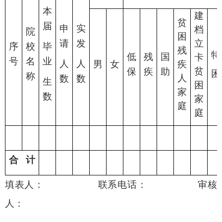
本
建
贫
届
申
实
档
院
困
请
发
立
序
校
毕
残
特
低
残
国
卡
号
名
业
人
人
男
女
疾
贫
保
疾
助
困
称
人
数
数
生
困
家
数
家
庭
庭
合 计
填表人： 联系电话： 审核
人：